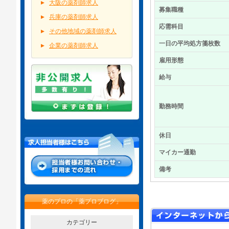
大阪の薬剤師求人
募集職種
兵庫の薬剤師求人
応需科目
その他地域の薬剤師求人
一日の平均処方箋枚数
企業の薬剤師求人
雇用形態
給与
勤務時間
休日
マイカー通勤
備考
薬のプロの「薬プロブログ」
カテゴリー