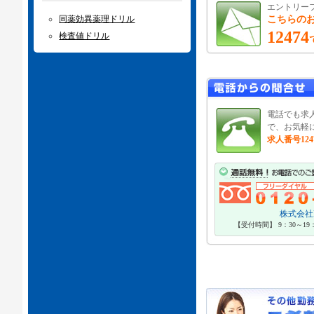
エントリー
同薬効異薬理ドリル
こちらの
12474
検査値ドリル
電話でも求
で、お気軽
求人番号124
株式会社P
【受付時間】 9：30～1