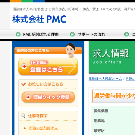
薬剤師求人/転職/募集 加古川市加古川町本町 JR加古川駅より車で4分大阪・神戸
薬剤師求人PMCホーム
>
兵庫
週労働時間が少
募集業種
勤務地
新着の薬剤師求人
最寄駅