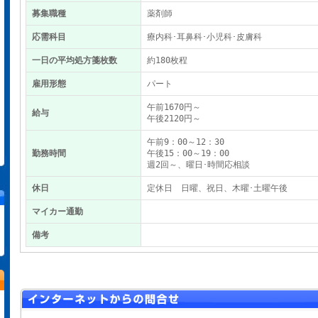
募集職種
薬剤師
応需科目
療内科･耳鼻科･小児科･皮膚科
一日の平均処方箋枚数
約180枚程
雇用形態
パート
午前1670円～
給与
午後2120円～
午前9：00～12：30
勤務時間
午後15：00～19：00
週2回～、曜日･時間応相談
休日
定休日 日曜、祝日、木曜･土曜午後
マイカー通勤
備考