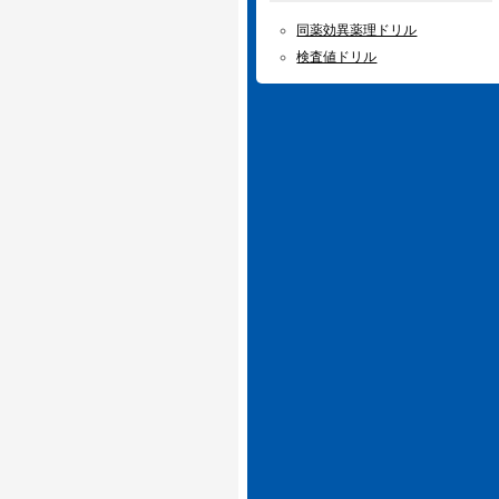
同薬効異薬理ドリル
検査値ドリル