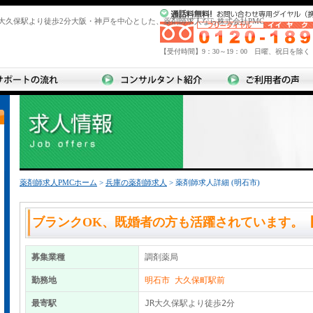
JR大久保駅より徒歩2分大阪・神戸を中心とした、薬剤師求人なら株式会社PMC
【受付時間】9：30～19：00 日曜、祝日を除く
薬剤師求人PMCホーム
>
兵庫の薬剤師求人
> 薬剤師求人詳細 (明石市)
ブランクOK、既婚者の方も活躍されています。
募集業種
調剤薬局
勤務地
明石市 大久保町駅前
最寄駅
JR大久保駅より徒歩2分