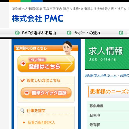
薬剤師求人/転職/募集 宝塚市伊孑志 阪急今津線･逆瀬川より徒歩6分大阪・神戸を
薬剤師求人PMCホーム
>
兵庫
患者様のニーズ
募集業種
勤務地
新着の薬剤師求人
最寄駅