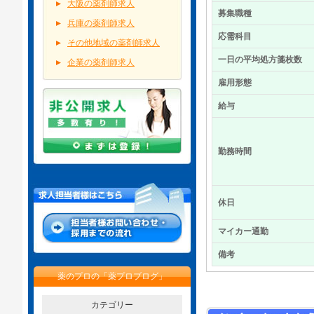
大阪の薬剤師求人
募集職種
兵庫の薬剤師求人
応需科目
その他地域の薬剤師求人
一日の平均処方箋枚数
企業の薬剤師求人
雇用形態
給与
勤務時間
休日
マイカー通勤
備考
薬のプロの「薬プロブログ」
カテゴリー