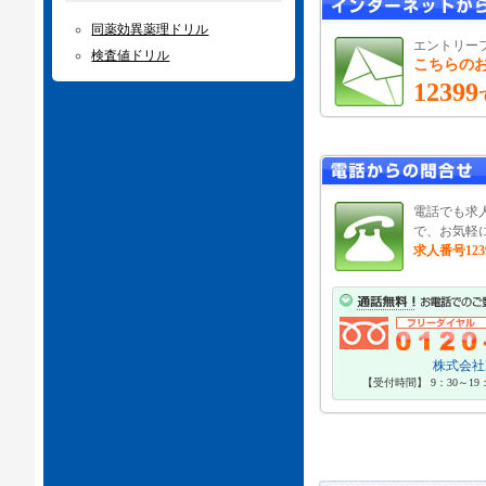
同薬効異薬理ドリル
エントリー
検査値ドリル
こちらの
12399
電話でも求
で、お気軽
求人番号123
株式会社P
【受付時間】 9：30～1