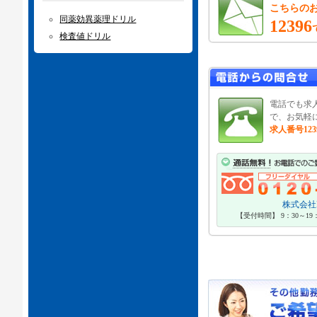
こちらの
同薬効異薬理ドリル
12396
検査値ドリル
電話でも求
で、お気軽
求人番号123
株式会社P
【受付時間】 9：30～1