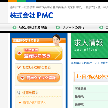
薬剤師求人/転職/募集 神戸市兵庫区 神戸高速線･高速長田駅より徒歩7分大阪・
薬剤師求人PMCホーム
>
兵庫
土･日･祝がお休
募集業種
勤務地
新着の薬剤師求人
最寄駅