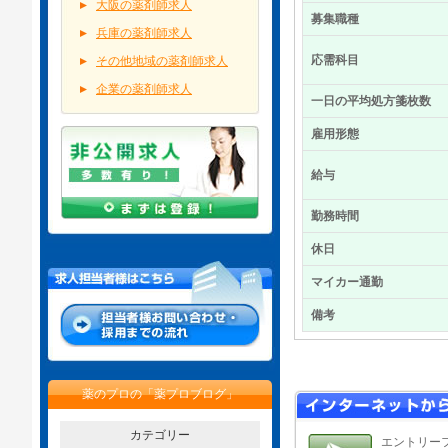
大阪の薬剤師求人
募集職種
兵庫の薬剤師求人
応需科目
その他地域の薬剤師求人
企業の薬剤師求人
一日の平均処方箋枚数
雇用形態
給与
勤務時間
休日
マイカー通勤
備考
薬のプロの「薬プロブログ」
カテゴリー
エントリー