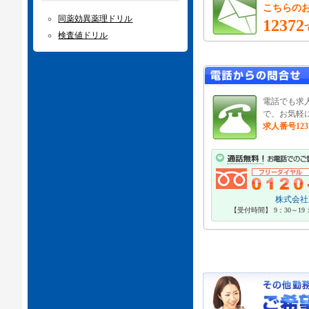
こちらの
同薬効異薬理ドリル
12372
検査値ドリル
電話でも求
で、お気軽
求人番号123
株式会社P
【受付時間】 9：30～1