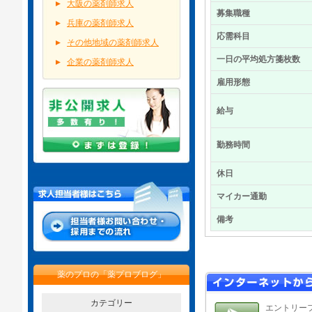
大阪の薬剤師求人
募集職種
兵庫の薬剤師求人
応需科目
その他地域の薬剤師求人
一日の平均処方箋枚数
企業の薬剤師求人
雇用形態
給与
勤務時間
休日
マイカー通勤
備考
薬のプロの「薬プロブログ」
カテゴリー
エントリー