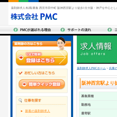
薬剤師求人/転職/募集 西宮市田中町 阪神西宮駅より徒歩1分大阪・神戸を中心と
薬剤師求人PMCホーム
>
兵庫
阪神西宮駅より
募集業種
勤務地
新着の薬剤師求人
最寄駅