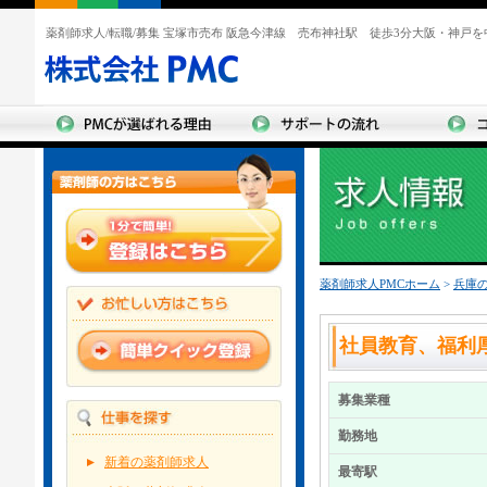
薬剤師求人/転職/募集 宝塚市売布 阪急今津線 売布神社駅 徒歩3分大阪・神戸
薬剤師求人PMCホーム
>
兵庫
社員教育、福利
募集業種
勤務地
新着の薬剤師求人
最寄駅