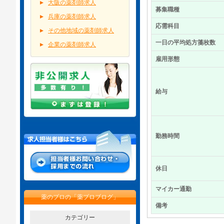
大阪の薬剤師求人
募集職種
兵庫の薬剤師求人
応需科目
その他地域の薬剤師求人
一日の平均処方箋枚数
企業の薬剤師求人
雇用形態
給与
勤務時間
休日
マイカー通勤
薬のプロの「薬プロブログ」
備考
カテゴリー