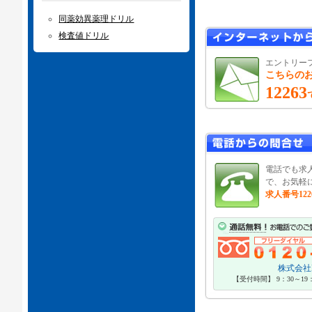
同薬効異薬理ドリル
検査値ドリル
エントリー
こちらの
12263
電話でも求
で、お気軽
求人番号122
株式会社P
【受付時間】 9：30～1