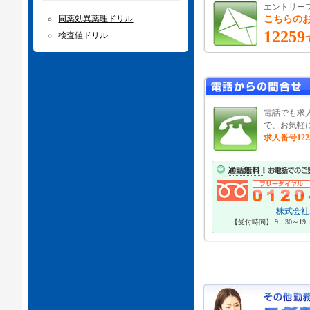
エントリー
同薬効異薬理ドリル
こちらの
12259
検査値ドリル
電話でも求
で、お気軽
求人番号122
株式会社P
【受付時間】 9：30～1