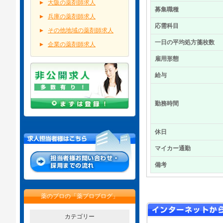
大阪の薬剤師求人
募集職種
兵庫の薬剤師求人
応需科目
その他地域の薬剤師求人
一日の平均処方箋枚数
企業の薬剤師求人
雇用形態
給与
勤務時間
休日
マイカー通勤
備考
薬のプロの「薬プロブログ」
カテゴリー