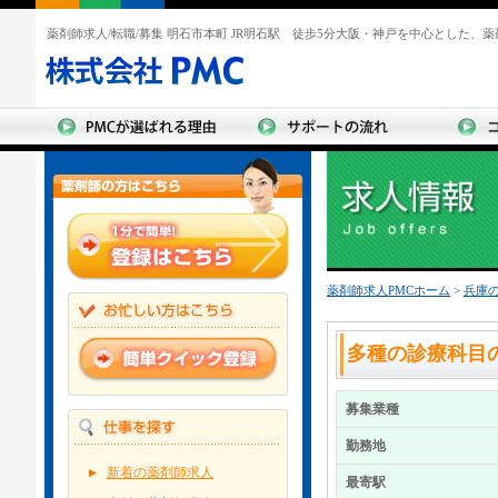
薬剤師求人/転職/募集 明石市本町 JR明石駅 徒歩5分大阪・神戸を中心とした、
薬剤師求人PMCホーム
>
兵庫
多種の診療科目
募集業種
勤務地
新着の薬剤師求人
最寄駅