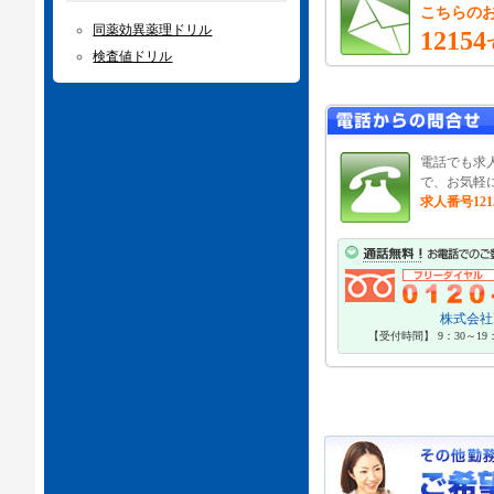
こちらの
同薬効異薬理ドリル
12154
検査値ドリル
電話でも求
で、お気軽
求人番号121
株式会社P
【受付時間】 9：30～1