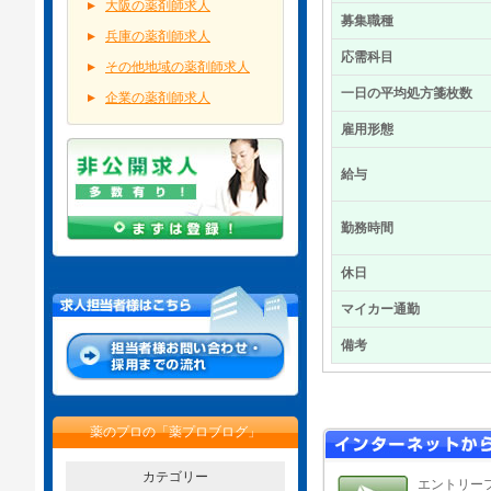
大阪の薬剤師求人
募集職種
兵庫の薬剤師求人
応需科目
その他地域の薬剤師求人
一日の平均処方箋枚数
企業の薬剤師求人
雇用形態
給与
勤務時間
休日
マイカー通勤
備考
薬のプロの「薬プロブログ」
カテゴリー
エントリー