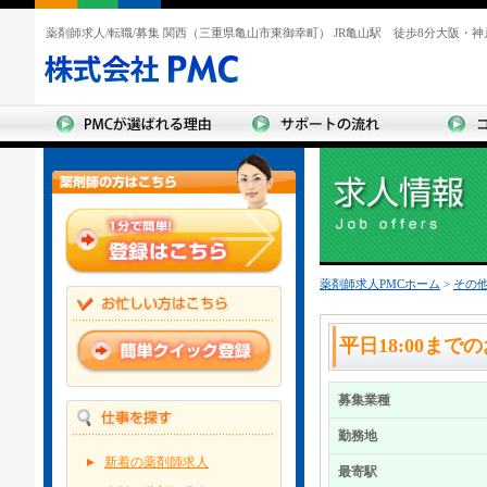
薬剤師求人/転職/募集 関西（三重県亀山市東御幸町） JR亀山駅 徒歩8分大阪・
薬剤師求人PMCホーム
>
その
平日18:00まで
募集業種
勤務地
新着の薬剤師求人
最寄駅