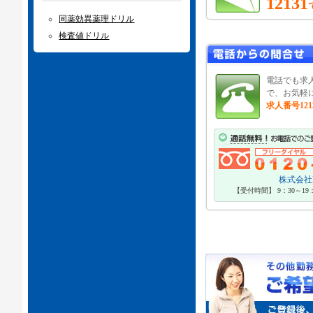
12131
同薬効異薬理ドリル
検査値ドリル
電話でも求
で、お気軽
求人番号121
株式会社P
【受付時間】 9：30～1