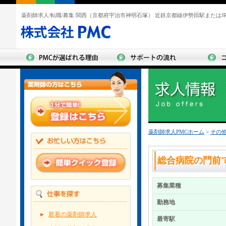
薬剤師求人/転職/募集 関西（京都府宇治市神明石塚） 近鉄京都線伊勢田駅または
薬剤師求人PMCホーム
>
その
総合病院の門前
募集業種
勤務地
新着の薬剤師求人
最寄駅