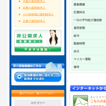
大阪の薬剤師求人
募集職種
兵庫の薬剤師求人
応需科目
その他地域の薬剤師求人
一日の平均処方箋枚数
企業の薬剤師求人
雇用形態
給与
勤務時間
休日
マイカー通勤
備考
薬のプロの「薬プロブログ」
エントリー
こちらの
カテゴリー